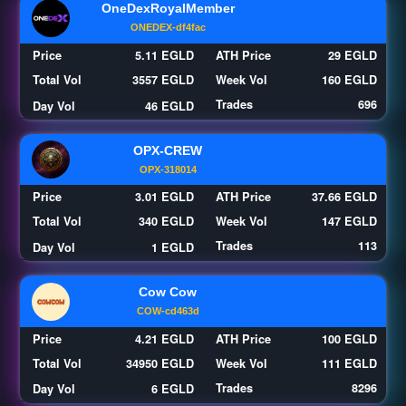
OneDexRoyalMember
ONEDEX-df4fac
5.11 EGLD
29 EGLD
3557 EGLD
160 EGLD
696
46 EGLD
OPX-CREW
OPX-318014
3.01 EGLD
37.66 EGLD
340 EGLD
147 EGLD
113
1 EGLD
Cow Cow
COW-cd463d
4.21 EGLD
100 EGLD
34950 EGLD
111 EGLD
8296
6 EGLD