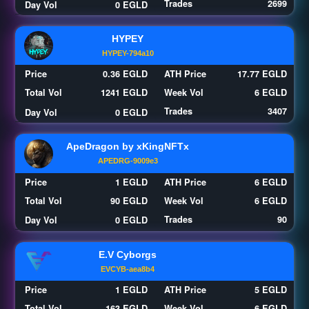
2699
0 EGLD
HYPEY
HYPEY-794a10
0.36 EGLD
17.77 EGLD
1241 EGLD
6 EGLD
3407
0 EGLD
ApeDragon by xKingNFTx
APEDRG-9009e3
1 EGLD
6 EGLD
90 EGLD
6 EGLD
90
0 EGLD
E.V Cyborgs
EVCYB-aea8b4
1 EGLD
5 EGLD
163 EGLD
6 EGLD