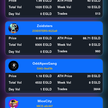
1.99 EGLD
40 EGLD
1020 EGLD
10 EGLD
513
0 EGLD
Zoidsters
ZOIDSTERS-9121a9
9.69 EGLD
88.71 EGLD
9305 EGLD
9 EGLD
960
0 EGLD
OddApesGang
OAG-0eaf3b
1.18 EGLD
20 EGLD
4532 EGLD
8 EGLD
3844
1 EGLD
MiceCity
MICE-a0c447