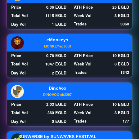
0.36 EGLD
25 EGLD
1115 EGLD
8 EGLD
3060
1 EGLD
eMonkeys
MONKEY-ac9bdf
0.78 EGLD
10 EGLD
1047 EGLD
8 EGLD
1342
2 EGLD
DinoVox
DINOVOX-cb2297
2.03 EGLD
10 EGLD
360 EGLD
8 EGLD
177
0 EGLD
SUNWERSE by SUNWAVES FESTIVAL