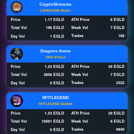
CryptoShrooms
CSHROOMS-9baf1c
1.17 EGLD
6 EGLD
196 EGLD
7 EGLD
168
1 EGLD
Dragons Arena
DRG-875e1a
1.23 EGLD
39 EGLD
2856 EGLD
7 EGLD
2322
0 EGLD
SFITLEGEND
SFITLEGEND-5da9dd
1.53 EGLD
29 EGLD
10591 EGLD
6 EGLD
6940
0 EGLD