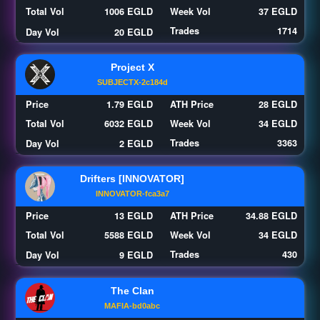
1006 EGLD
37 EGLD
1714
20 EGLD
Project X
SUBJECTX-2c184d
1.79 EGLD
28 EGLD
6032 EGLD
34 EGLD
3363
2 EGLD
Drifters [INNOVATOR]
INNOVATOR-fca3a7
13 EGLD
34.88 EGLD
5588 EGLD
34 EGLD
430
9 EGLD
The Clan
MAFIA-bd0abc