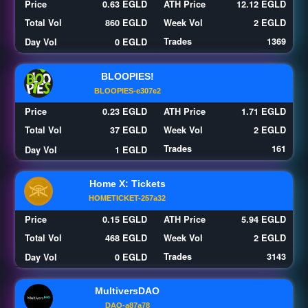
0.63 EGLD
12.12 EGLD
860 EGLD
2 EGLD
1369
0 EGLD
BLOOPIES!
BLOOPIES-e307e2
0.23 EGLD
1.71 EGLD
37 EGLD
2 EGLD
161
1 EGLD
Home X: Tickets
HOMETICKET-257a32
0.15 EGLD
5.94 EGLD
468 EGLD
2 EGLD
3143
0 EGLD
MultiversDAO
DAO-a87a78