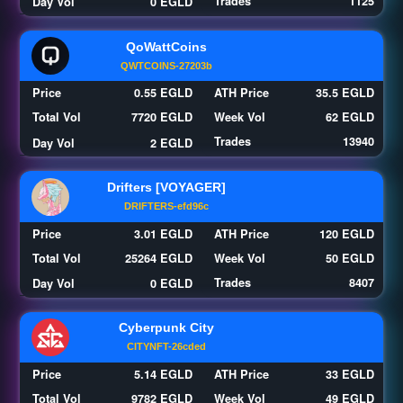
1125
0 EGLD
QoWattCoins
QWTCOINS-27203b
0.55 EGLD
35.5 EGLD
7720 EGLD
62 EGLD
13940
2 EGLD
Drifters [VOYAGER]
DRIFTERS-efd96c
3.01 EGLD
120 EGLD
25264 EGLD
50 EGLD
8407
0 EGLD
Cyberpunk City
CITYNFT-26cded
5.14 EGLD
33 EGLD
9782 EGLD
49 EGLD